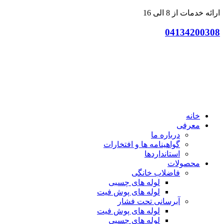
پرش
ارائه خدمات از 8 الی 16
به
04134200308
محتوا
خانه
معرفی
درباره ما
گواهینامه ها و افتخارات
استانداردها
محصولات
فاضلاب خانگی
لوله های چسبی
لوله های پوش فیت
آبرسانی تحت فشار
لوله های پوش فیت
لوله های چسبی