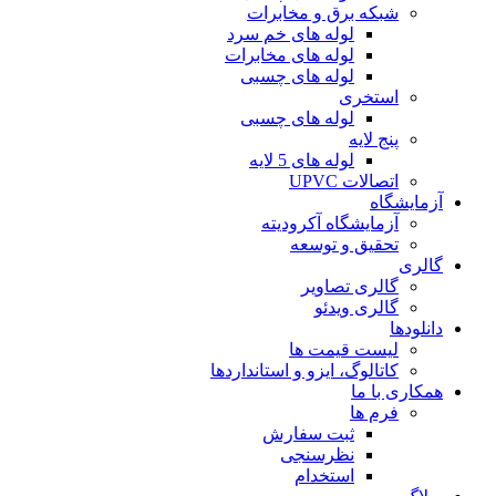
شبکه برق و مخابرات
لوله های خم سرد
لوله های مخابرات
لوله های چسبی
استخری
لوله های چسبی
پنج لایه
لوله های 5 لایه
اتصالات UPVC
آزمایشگاه
آزمایشگاه آکرودیته
تحقیق و توسعه
گالری
گالری تصاویر
گالری ویدئو
دانلودها
لیست قیمت ها
کاتالوگ، ایزو و استانداردها
همکاری با ما
فرم ها
ثبت سفارش
نظرسنجی
استخدام