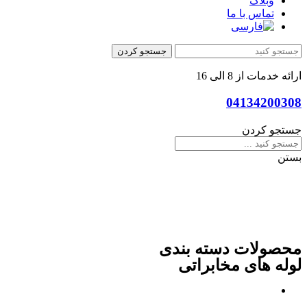
وبلاگ
تماس با ما
جستجو کردن
ارائه خدمات از 8 الی 16
04134200308
جستجو کردن
بستن
محصولات دسته بندی
لوله های مخابراتی