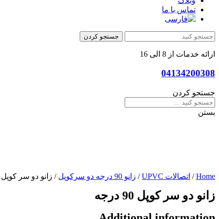
وبلاگ
تماس با ما
جستجو کردن
ارائه خدمات از 8 الی 16
04134200308
جستجو کردن
بستن
Home
/
اتصالات UPVC
/
زانو 90 درجه دو سرکوپل
/ زانو دو سر کوپل 90 درجه
زانو دو سر کوپل 90 درجه
Additional information