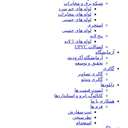
شبکه برق و مخابرات
لوله های خم سرد
لوله های مخابرات
لوله های چسبی
استخری
لوله های چسبی
پنج لایه
لوله های 5 لایه
اتصالات UPVC
آزمایشگاه
آزمایشگاه آکرودیته
تحقیق و توسعه
گالری
گالری تصاویر
گالری ویدئو
دانلودها
لیست قیمت ها
کاتالوگ، ایزو و استانداردها
همکاری با ما
فرم ها
ثبت سفارش
نظرسنجی
استخدام