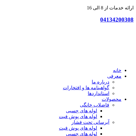
پرش
ارائه خدمات از 8 الی 16
به
04134200308
محتوا
خانه
معرفی
درباره ما
گواهینامه ها و افتخارات
استانداردها
محصولات
فاضلاب خانگی
لوله های چسبی
لوله های پوش فیت
آبرسانی تحت فشار
لوله های پوش فیت
لوله های چسبی