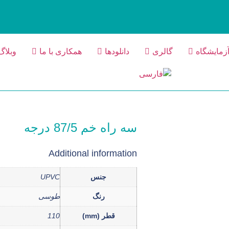
زمایشگاه
گالری
دانلودها
همکاری با ما
وبلاگ
سه راه خم 87/5 درجه
Additional information
جنس
UPVC
رنگ
طوسی
قطر (mm)
110