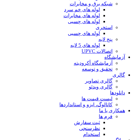
شبکه برق و مخابرات
لوله های خم سرد
لوله های مخابرات
لوله های چسبی
استخری
لوله های چسبی
پنج لایه
لوله های 5 لایه
اتصالات UPVC
آزمایشگاه
آزمایشگاه آکرودیته
تحقیق و توسعه
گالری
گالری تصاویر
گالری ویدئو
دانلودها
لیست قیمت ها
کاتالوگ، ایزو و استانداردها
همکاری با ما
فرم ها
ثبت سفارش
نظرسنجی
استخدام