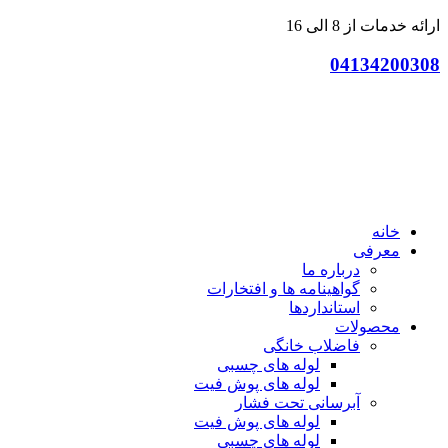
پرش
ارائه خدمات از 8 الی 16
به
04134200308
محتوا
خانه
معرفی
درباره ما
گواهینامه ها و افتخارات
استانداردها
محصولات
فاضلاب خانگی
لوله های چسبی
لوله های پوش فیت
آبرسانی تحت فشار
لوله های پوش فیت
لوله های چسبی