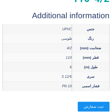
Additional information
جنس
UPVC
رنگ
طوسی
ضخامت (mm)
4/2
قطر (mm)
110
طول (m)
6
سری
S 12/5
فشار اسمی
PN 10
ثبت سفارش