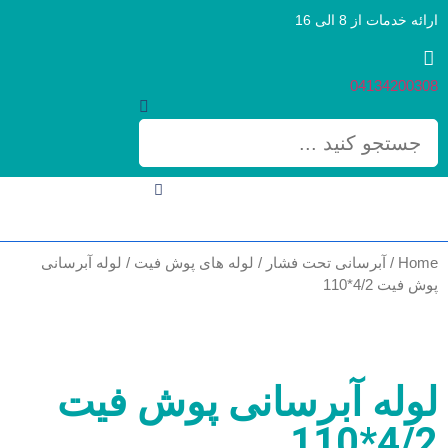
ارائه خدمات از 8 الی 16
04134200308
Home
/
آبرسانی تحت فشار
/
لوله های پوش فیت
/ لوله آبرسانی
پوش فیت 4/2*110
لوله آبرسانی پوش فیت
4/2*110