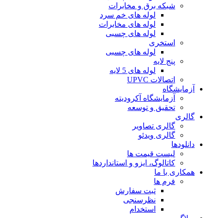
شبکه برق و مخابرات
لوله های خم سرد
لوله های مخابرات
لوله های چسبی
استخری
لوله های چسبی
پنج لایه
لوله های 5 لایه
اتصالات UPVC
آزمایشگاه
آزمایشگاه آکرودیته
تحقیق و توسعه
گالری
گالری تصاویر
گالری ویدئو
دانلودها
لیست قیمت ها
کاتالوگ، ایزو و استانداردها
همکاری با ما
فرم ها
ثبت سفارش
نظرسنجی
استخدام