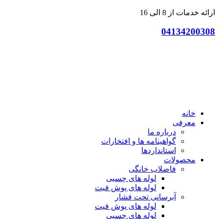
پرش
ارائه خدمات از 8 الی 16
به
04134200308
محتوا
خانه
معرفی
درباره ما
گواهینامه ها و افتخارات
استانداردها
محصولات
فاضلاب خانگی
لوله های چسبی
لوله های پوش فیت
آبرسانی تحت فشار
لوله های پوش فیت
لوله های چسبی