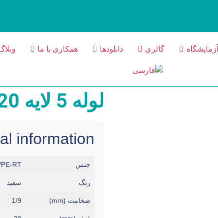
زمایشگاه
گالری
دانلودها
همکاری با ما
وبلاگ
لوله 5 لایه 20
al information
جنس
/PE-RT
رنگ
سفید
ضخامت (mm)
1/9