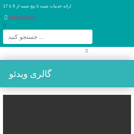
ارائه خدمات شنبه تا پنج شنبه از 9 تا 17
04136253625
گالری ویدئو