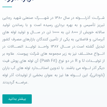
شـرکـت آذرلـــوله در سال ۱۳۸۰ در شهـــرک صنعتی شهید رجایی
تبریز تأسیس و به بهره برداری رسیده است و با رساندن تولید
سالانه خویش از ۸۰۰۰ تن به ۱۰۰۰۰ تن در ســال و تولید لوله های
آبرسانی و فاضلابی به یکی از تأمین کنندگان بازارهای مصرف کشور
تبدیل گشته است.در ســال ۱۳۸۷ واحــد تولیــد اتصــالات در
انــواع مختــلف نیز به زیر مجموعه های شرکت پیوست. علاوه بر
از تولیــدات
U
و
R
در دو نوع
(Push Fit)
آن لوله های پوش فیت
دیگر آذر لــوله می باشند. با تدوین استانــدارد لوله های آب باران
(ناودانی)، این لـــوله ها نیز به عنوان بخشی از تولیدات آذر لوله
عرضــه گردیدند.
بیشتر بدانید